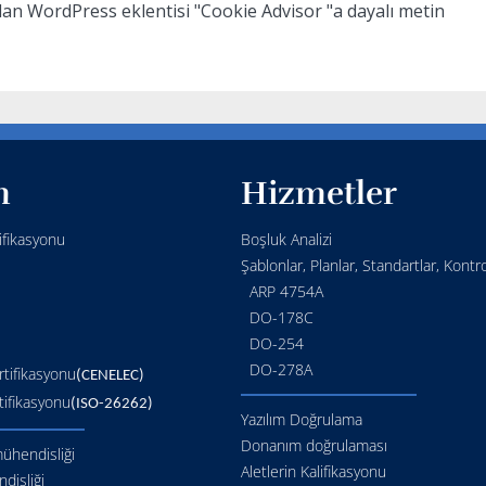
an WordPress eklentisi "Cookie Advisor "a dayalı metin
m
Hizmetler
ifikasyonu
Boşluk Analizi
Şablonlar, Planlar, Standartlar, Kontrol
ARP 4754A
DO-178C
DO-254
DO-278A
tifikasyonu
(CENELEC)
tifikasyonu
(ISO-26262)
Yazılım Doğrulama
Donanım doğrulaması
ühendisliği
Aletlerin Kalifikasyonu
disliği