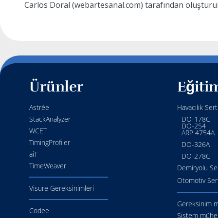
Carlos Doral (webartesanal.com) tarafından oluşturul
Ürünler
Eğiti
Astrée
Havacılık Sert
StackAnalyzer
DO-178C
DO-254
WCET
ARP 4754A
TimingProfiler
DO-326A
aiT
DO-278C
TimeWeaver
Demiryolu Ser
Otomotiv Ser
Visure Gereksinimleri
Gereksinim m
Codee
Sistem mühen