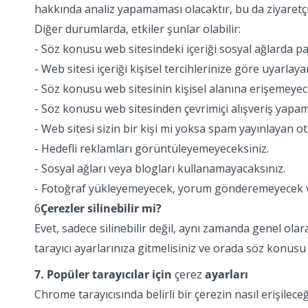
hakkında analiz yapamaması olacaktır, bu da ziyaretçile
Diğer durumlarda, etkiler şunlar olabilir:
- Söz konusu web sitesindeki içeriği sosyal ağlarda p
- Web sitesi içeriği kişisel tercihlerinize göre uyarlay
- Söz konusu web sitesinin kişisel alanına erişemeyec
- Söz konusu web sitesinden çevrimiçi alışveriş yapa
- Web sitesi sizin bir kişi mi yoksa spam yayınlayan
- Hedefli reklamları görüntüleyemeyeceksiniz.
- Sosyal ağları veya blogları kullanamayacaksınız.
- Fotoğraf yükleyemeyecek, yorum gönderemeyecek ve
6
Çerezler silinebilir mi?
Evet, sadece silinebilir değil, aynı zamanda genel olarak
tarayıcı ayarlarınıza gitmelisiniz ve orada söz konusu ala
7. Popüler tarayıcılar için
çerez
ayarları
Chrome tarayıcısında belirli bir çerezin nasıl erişilec