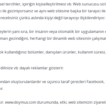
sel tercihler, içeriğin kişiselleştirilmesi vb. Web sunucusu sizi
yıcı ile geziniyorsanız ve aynı web sitesine başka bir tarayıcı i
ceksiniz çünkü aslında kişiyi değil tarayıcıyı ilişkilendiriyor.
şeylerin yanı sıra, bir insanın veya otomatik bir uygulamanın
zaman gezindiğini, herhangi bir dinamik web sitesinin çalışmas
ok kullandığınız bölümler, danışılan ürünler, kullanım süresi, 
ilinize vb. dayalı reklamlar gösterir.
arafından oluşturulanlardır ve üçüncü taraf çerezleri Facebook,
ır.
şir. www.doymus.com durumunda, etki, web sitemizin ziyaretçi