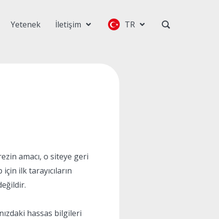
Yetenek
İletişim
TR
ezin amacı, o siteye geri
çin ilk tarayıcıların
eğildir.
ınızdaki hassas bilgileri