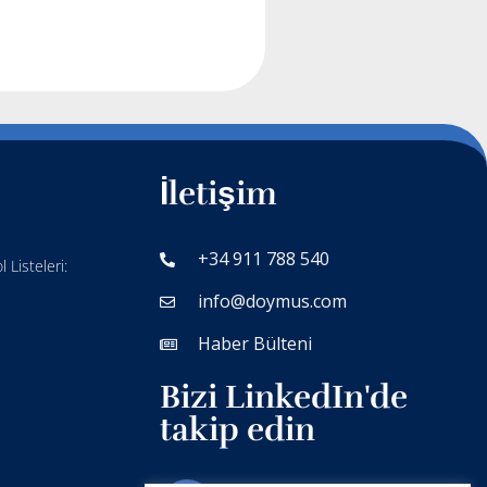
İletişim
+34 911 788 540
 Listeleri:
info@doymus.com
Haber Bülteni
Bizi LinkedIn'de
takip edin