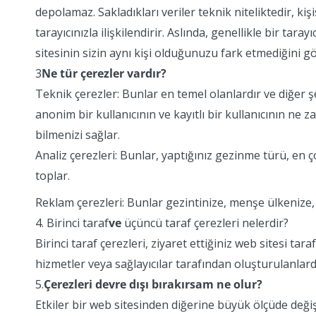
depolamaz. Sakladıkları veriler teknik niteliktedir, kişi
tarayıcınızla ilişkilendirir. Aslında, genellikle bir tara
sitesinin sizin aynı kişi olduğunuzu fark etmediğini göre
3
Ne tür çerezler vardır?
Teknik çerezler: Bunlar en temel olanlardır ve diğer 
anonim bir kullanıcının ve kayıtlı bir kullanıcının ne 
bilmenizi sağlar.
Analiz çerezleri: Bunlar, yaptığınız gezinme türü, en ç
toplar.
Reklam çerezleri: Bunlar gezintinize, menşe ülkenize, d
4. Birinci taraf
ve
üçüncü taraf çerezleri nelerdir?
Birinci taraf çerezleri, ziyaret ettiğiniz web sitesi t
hizmetler veya sağlayıcılar tarafından oluşturulanlard
5.
Çerezleri devre dışı bırakırsam ne olur?
Etkiler bir web sitesinden diğerine büyük ölçüde deği