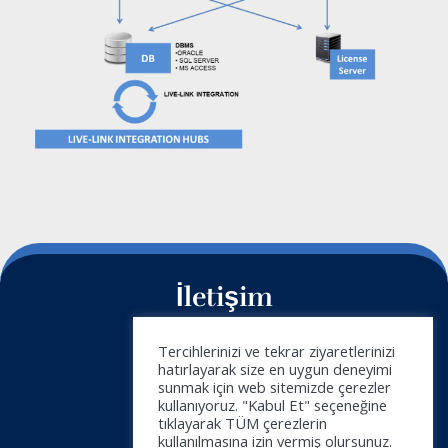
İletişim
+34 911 788 540
Tercihlerinizi ve tekrar ziyaretlerinizi
hatırlayarak size en uygun deneyimi
info@doymus.com
sunmak için web sitemizde çerezler
kullanıyoruz. "Kabul Et" seçeneğine
Haber Bülteni
tıklayarak TÜM çerezlerin
kullanılmasına izin vermiş olursunuz.