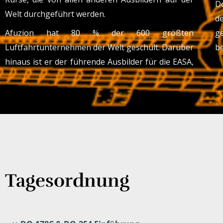
D
Welt durchgeführt werden.
d
Afuzion hat 80 % der 600 größten
g
Luftfahrtunternehmen der Welt geschult. Darüber
be
hinaus ist er der führende Ausbilder für die EASA,
Tagesordnung