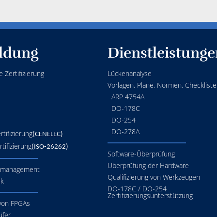
ldung
Dienstleistunge
 Zertifizierung
Lückenanalyse
Vorlagen, Pläne, Normen, Checkliste
ARP 4754A
DO-178C
DO-254
DO-278A
tifizierung
(CENELEC)
tifizierung
(ISO-26262)
Software-Überprüfung
Überprüfung der Hardware
smanagement
Qualifizierung von Werkzeugen
ik
DO-178C / DO-254
Zertifizierungsunterstützung
 von FPGAs
üfer