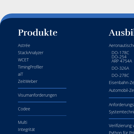
Produkte
Ausbi
Astrée
Aeronautische
StackAnalyzer
DO-178C
DO-254
WCET
ARP 4754A
TimingProfiler
DO-326A
aiT
DO-278C
ZeitWeber
Eisenbahn-Zer
Automobil-Zer
Visumanforderungen
Anforderung
Codee
Systemtechn
Multi
Verifizierung
Integrität
Python für Pr