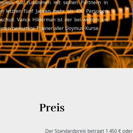
oymus hat zusammen mit seinen Partnern in
en letzten fünf Jahren mehr als 430 Personen
eschult.
Vance Hilderman ist der bei weitem am
sten bewertete Trainer aller Doymus-Kurse.
Preis
Der Standardpreis beträgt 1.450 € oder