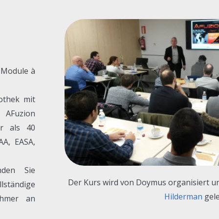
i Module à
othek mit
n AFuzion
r als 40
AA, EASA,
nden Sie
Der Kurs wird von Doymus organisiert 
lständige
Hilderman
gele
nehmer an