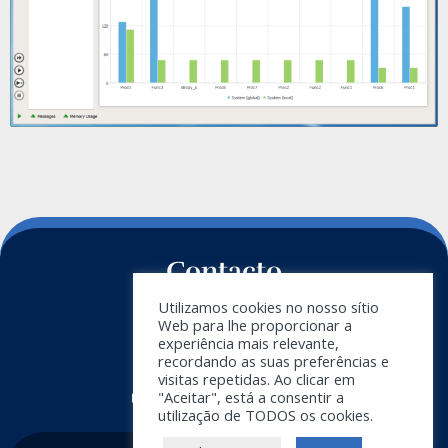
Contacto
Utilizamos cookies no nosso sítio
+34 911 788 540
Web para lhe proporcionar a
experiência mais relevante,
info@doymus.com
recordando as suas preferências e
visitas repetidas. Ao clicar em
Boletim informativo
"Aceitar", está a consentir a
utilização de TODOS os cookies.