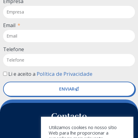
Empresa
Email
Telefone
Política de Privacidade
Li e aceito a
ENVIAR
Contacto
Utilizamos cookies no nosso sítio
+34 911 788 540
Web para lhe proporcionar a