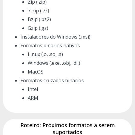
Zip (.zip)
7-zip (.7z)
Bzip (.bz2)
Gzip (.gz)
Instaladores do Windows (.msi)
Formatos binários nativos
Linux (.o, .so, .a)
Windows (.exe, .obj, .dll)
MacOS
Formatos cruzados binários
Intel
ARM
Roteiro: Próximos formatos a serem
suportados