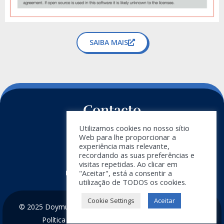
SAIBA MAIS
Contacto
Utilizamos cookies no nosso sítio
+34 911 788 540
Web para lhe proporcionar a
experiência mais relevante,
info@doymus.com
recordando as suas preferências e
visitas repetidas. Ao clicar em
Boletim informativo
"Aceitar", está a consentir a
utilização de TODOS os cookies.
Cookie Settings
Aceitar
© 2025 Doymus Software and Engineering -
Aviso Legal
-
Política de Privacidade
-
Política de Cookies