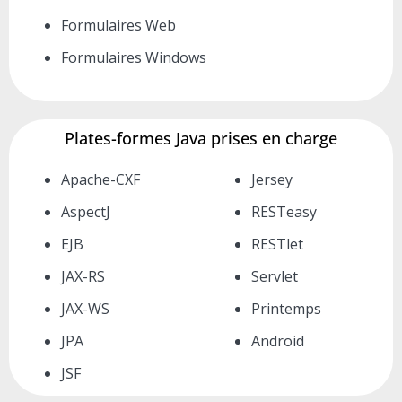
Formulaires Web
Formulaires Windows
Plates-formes Java prises en charge
Apache-CXF
Jersey
AspectJ
RESTeasy
EJB
RESTlet
JAX-RS
Servlet
JAX-WS
Printemps
JPA
Android
JSF