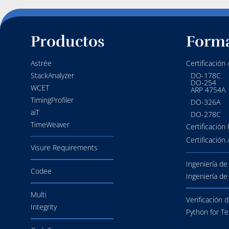
Productos
Form
Astrée
Certificación
StackAnalyzer
DO-178C
DO-254
WCET
ARP 4754A
TimingProfiler
DO-326A
aiT
DO-278C
TimeWeaver
Certificación 
Certificación
Visure Requirements
Ingeniería de
Codee
Ingeniería de
Multi
Verificación 
Integrity
Python for Te