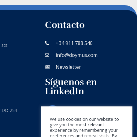
Contacto
+34 911 788 540
ists:
info@doymus.com
Newsletter
Síguenos en
LinkedIn
 / DO-254
We use cookies on our website to
give you the most relevant
experience by remembering your
preferences and repeat visits. By