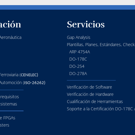
ación
Servicios
 Aeronáutica
Gap Analysis
Plantillas, Planes, Estándares, Checkl
ARP 4754A
DO-178C
DO-254
DO-278A
Ferroviaria (
CENELEC)
 Automoción (
ISO-26262)
Verificación de Software
Verificación de Hardware
 requisitos
Cualificación de Herramientas
 sistemas
Soporte a la Certificación DO-178C
de FPGAs
sters